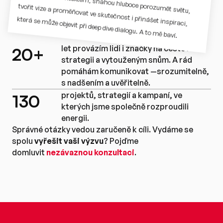
zkušenosti s kontextem, snahou hluboce porozumět světu, 
která se může objevit při deep dive dialogu. A to mě baví.
tvořit vize a proměňovat ve skutečnost i přinášet inspiraci, 
let provázím lidi i značky na cestě ke 
20+
strategii a vytouženým snům. A rád 
pomáhám komunikovat —srozumitelně, 
s nadšením a uvěřitelně.
projektů, strategií a kampaní, ve 
130
kterých jsme společně rozproudili 
energii.
Správné otázky vedou zaručeně k cíli. Vydáme se
spolu
vyřešit vaši výzvu
? Pojďme
domluvit
nezávaznou konzultaci
.