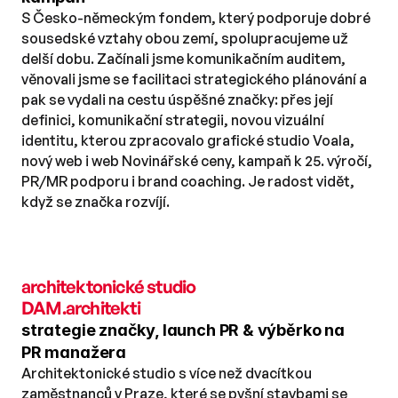
S Česko-německým fondem, který podporuje dobré 
sousedské vztahy obou zemí, spolupracujeme už 
delší dobu. Začínali jsme komunikačním auditem, 
věnovali jsme se facilitaci strategického plánování a 
pak se vydali na cestu úspěšné značky: přes její 
definici, komunikační strategii, novou vizuální 
identitu, kterou zpracovalo grafické studio Voala, 
nový web i web Novinářské ceny, kampaň k 25. výročí, 
PR/MR podporu i brand coaching. Je radost vidět, 
když se značka rozvíjí.
architektonické studio 
DAM.architekti
strategie značky, launch PR & výběrko na 
PR manažera
Architektonické studio s více než dvacítkou 
zaměstnanců v Praze, které se pyšní stavbami se 