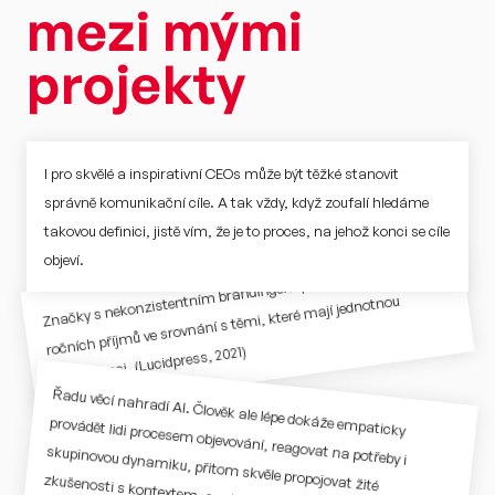
mezi mými 
projekty
I pro skvělé a inspirativní CEOs může být těžké stanovit 
správně komunikační cíle. A tak vždy, když zoufalí hledáme 
takovou definici, jistě vím, že je to proces, na jehož konci se cíle 
objeví. 
Značky s nekonzistentním brandingem přichází až o 23 % 
ročních příjmů ve srovnání s těmi, které mají jednotnou 
komunikaci. (Lucidpress, 2021)
Řadu věcí nahradí AI. Člověk ale lépe dokáže empaticky 
provádět lidi procesem objevování, reagovat na potřeby i 
skupinovou dynamiku, přitom skvěle propojovat žité 