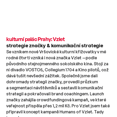
kulturní palác Prahy: Vzlet
strategie značky & komunikační strategie
Se vznikem nové Vršovické kulturní křižovatky v mé 
rodné čtvrti vzniká i nová značka Vzlet —podle 
původního stejnojmenného sokolského kina. Stojí za 
ní divadlo VOSTO5, Collegium 1704 a Kino pilotů, což 
dává tušit nevšední zážitek. Společně jsme dali 
dohromady strategii značky, provedli průzkum 
a segmentaci návštěvníků a sestavili komunikační 
strategii a pokračovali brand coachingem. Launch 
značky zahájila crowdfundingová kampaň, ve které 
veřejnost přispěla přes 1,2 mil Kč. Pro Vzlet jsem také 
připravil koncept kampaně Humans of Vzlet. Tady 