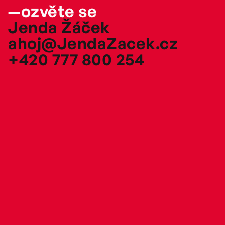
—ozvěte se
Jenda Žáček
ahoj@JendaZacek.cz
+420 777 800 254