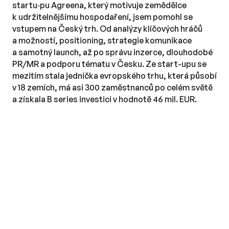
startu‑pu Agreena, který motivuje zemědělce 
k udržitelnějšímu hospodaření, jsem pomohl se 
vstupem na Český trh. Od analýzy klíčových hráčů 
a možností, positioning, strategie komunikace 
a samotný launch, až po správu inzerce, dlouhodobé 
PR/MR a podporu tématu v Česku. Ze start-upu se 
mezitím stala jednička evropského trhu, která působí 
v 18 zemích, má asi 300 zaměstnanců po celém světě 
a získala B series investici v hodnotě 46 mil. EUR.