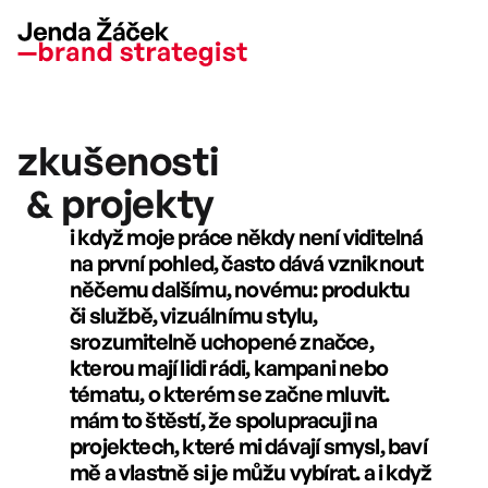
zkušenosti
 & projekty
i když moje práce někdy není viditelná 
na první pohled, často dává vzniknout 
něčemu dalšímu, novému: produktu 
či službě, vizuálnímu stylu, 
srozumitelně uchopené značce, 
kterou mají lidi rádi, kampani nebo 
tématu, o kterém se začne mluvit.
mám to štěstí, že spolupracuji na 
projektech, které mi dávají smysl, baví 
mě a vlastně si je můžu vybírat. a i když 