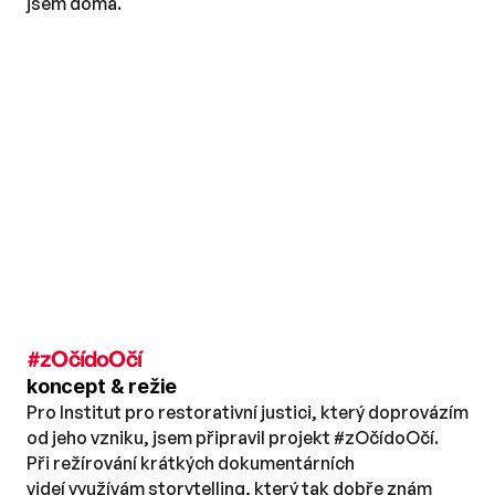
jsem doma.
#zOčídoOčí
koncept & režie
Pro Institut pro restorativní justici, který doprovázím 
od jeho vzniku, jsem připravil projekt #zOčídoOčí. 
Při režírování krátkých dokumentárních 
videí využívám storytelling, který tak dobře znám 